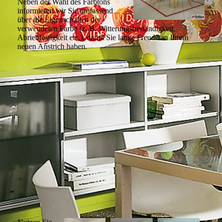
Neben der Wahl des Farbtons
informieren wir Sie umfassend
über die Eigenschaften der
verwendeten Farbe (z. B. Witterungsbeständigkeit,
Abriebfestigkeit etc.), damit Sie lange Freude an Ihrem
neuen Anstrich haben.