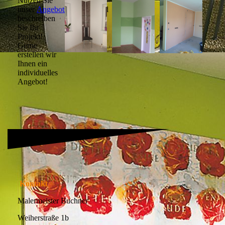
Nutzen Sie
unser
Angebotsformular
und
beschreiben
Sie Ihr
Projekt!
Gerne
erstellen wir
Ihnen ein
individuelles
Angebot!
Kontakt
Malermeister Buchner
Weiherstraße 1b