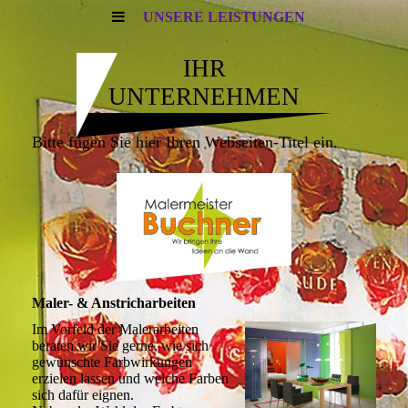
UNSERE LEISTUNGEN
IHR
UNTERNEHMEN
Bitte fügen Sie hier Ihren Webseiten-Titel ein.
Maler- & Anstricharbeiten
Im Vorfeld der Malerarbeiten
beraten wir Sie gerne, wie sich
gewünschte Farbwirkungen
erzielen lassen und welche Farben
sich dafür eignen.