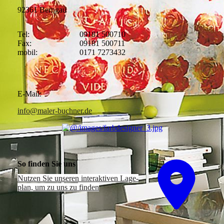
92361 Berngau
Tel:
09181 500710
Fax:
09181 500711
mobil:
0171 7273432
E-Mail:
info@maler-buchner.de
So finden Sie uns
Nutzen Sie unseren interaktiven La­ge­
plan, um zu uns zu finden