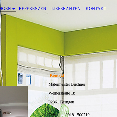
UNGEN
REFERENZEN
LIEFERANTEN
KONTAKT
Kontakt
Malermeister Buchner
Weiherstraße 1b
92361 Berngau
Tel:
09181 500710