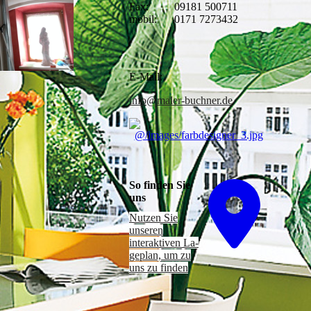
Fax:
09181 500711
mobil:
0171 7273432
E-Mail:
info@maler-buchner.de
So finden Sie
uns
Nutzen Sie
unseren
interaktiven La­
ge­plan, um zu
uns zu finden