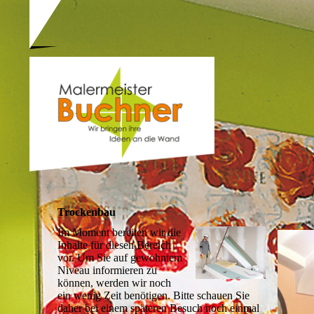
Trockenbau
Im Moment bereiten wir die
Inhalte für diesen Bereich
vor. Um Sie auf gewohntem
Niveau informieren zu
können, werden wir noch
ein wenig Zeit benötigen. Bitte schauen Sie
daher bei einem späteren Besuch noch einmal